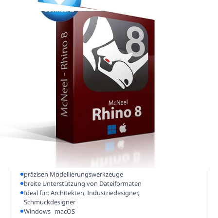
Filter
SORTIERUNG:
MCNEEL
Rhino 8
-
CAD und Visualisierungssoftware
präzisen Modellierungswerkzeuge
breite Unterstützung von Dateiformaten
Ideal für: Architekten, Industriedesigner,
Schmuckdesigner
Windows
macOS