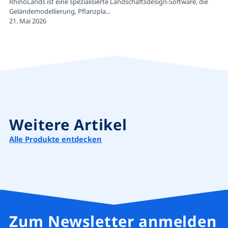
RhinoLands ist eine spezialisierte Landschaftsdesign-Software, die
Geländemodellierung, Pflanzpla...
21. Mai 2026
Suche
Weitere Artikel
Alle Produkte entdecken
Vorschläge
Zum Newsletter anmelden
Bestseller