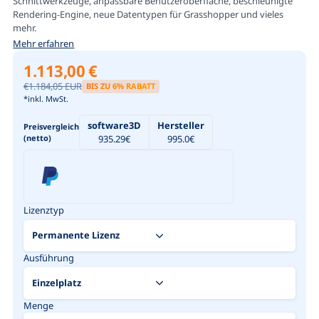
Schnittwerkzeuge, anpassbare Benutzeroberfläche, beschleunigte
Rendering-Engine, neue Datentypen für Grasshopper und vieles
mehr.
Mehr erfahren
1.113,00 €
€1.184,05 EUR
BIS ZU
6
% RABATT
*inkl. MwSt.
software3D
Hersteller
Preisvergleich
(netto)
935.29
€
995.0
€
Lizenztyp
Ausführung
Menge