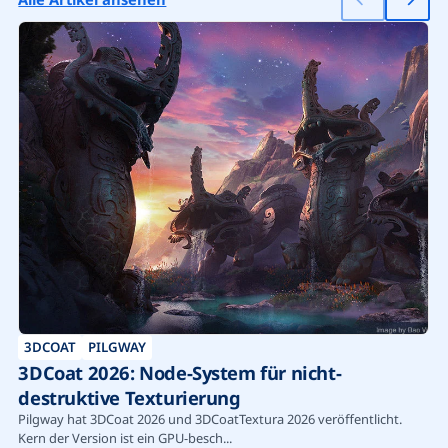
3DCOAT
PILGWAY
3DCoat 2026: Node-System für nicht-
destruktive Texturierung
Pilgway hat 3DCoat 2026 und 3DCoatTextura 2026 veröffentlicht.
Kern der Version ist ein GPU-besch...