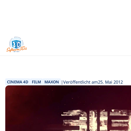
+49 7181 / 26936 - 0
Home
3D News
3113 – 3D Scifi Kurzfilm mi...
|
Veröffentlicht am
25. Mai 2012
CINEMA 4D
FILM
MAXON