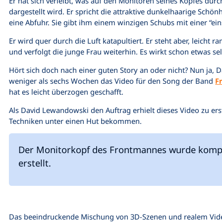
Er hat sich verleibt, was auf den Monitoren seines Kopfes dur
dargestellt wird. Er spricht die attraktive dunkelhaarige Sc
eine Abfuhr. Sie gibt ihm einem winzigen Schubs mit einer “e
Er wird quer durch die Luft katapultiert. Er steht aber, leicht r
und verfolgt die junge Frau weiterhin. Es wirkt schon etwas sel
Hört sich doch nach einer guten Story an oder nicht? Nun ja, 
weniger als sechs Wochen das Video für den Song der Band
F
hat es leicht überzogen geschafft.
Als David Lewandowski den Auftrag erhielt dieses Video zu ers
Techniken unter einen Hut bekommen.
Der Monitorkopf des Frontmannes wurde kompl
erstellt.
Das beeindruckende Mischung von 3D-Szenen und realem Vide