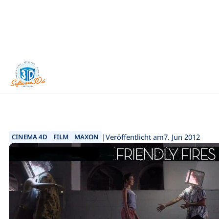
+49 7181 / 26936 - 0
Home
3D News
Friendly Fires trifft auf C...
|
Veröffentlicht am
7. Jun 2012
CINEMA 4D
FILM
MAXON